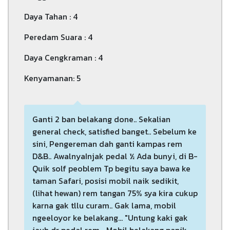
Daya Tahan : 4
Peredam Suara : 4
Daya Cengkraman : 4
Kenyamanan: 5
Ganti 2 ban belakang done.. Sekalian
general check, satisfied banget.. Sebelum ke
sini, Pengereman dah ganti kampas rem
D&B.. AwalnyaInjak pedal ½ Ada bunyi, di B-
Quik solf peoblem Tp begitu saya bawa ke
taman Safari, posisi mobil naik sedikit,
(lihat hewan) rem tangan 75% sya kira cukup
karna gak tllu curam.. Gak lama, mobil
ngeeloyor ke belakang... "Untung kaki gak
jauh dr pedal rem... Mobil belakang panik,