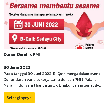
Donor Darah x PMI
30 June 2022
Pada tanggal 30 Juni 2022, B-Quik mengadakan event
Donor darah yang bekerja sama dengan PMI ( Palang
Merah Indonesia ) hanya untuk Lingkungan internal B-
Quik. Kami mengundang beberapa karyawan kami untuk
menjadi bagian dalam mendonorkan darah mereka. Ini
Selengkapnya
adalah event pertama kami dimana kami melakukan