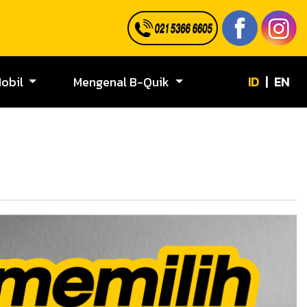
ID
|
EN
Mobil
Mengenal B-Quik